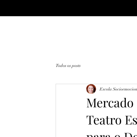
Todos os posts
Escola Socioemocio
Mercado 
Teatro E
para o D