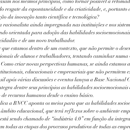
mbasam nos mesmos princípios, como tornar possível a retoma
 do resgate da espontaneidade e da criatividade, e, portanto 
o da inovação tanto científica e tecnológica?
a racionalista ainda impregnada nas instituições e nos siste
sendo orientada para adoção das habilidades socioemocionai
cidadão e de um novo trabalhador.
que estamos dentro de um contexto, que não permite o dese
ionais de alunos e trabalhadores, tentando caminhar numa v
: Como criar novas perspectivas humanas, se ainda estamos a
nstitucionais, educacionais e empresariais que não permitem e
il após várias discussões e eventos lançou a Base Nacional C
gra dentre seus princípios as habilidades socioemocionais
 de recursos humanos desde o ensino básico.
lica a BNCC aponta os meios para que as habilidades socio
âmbito educacional, que terá reflexos sobre o ambiente emp
está sendo chamado de “indústria 4.0” em função da integr
 em todas as etapas dos processos produtivos de todas as empre