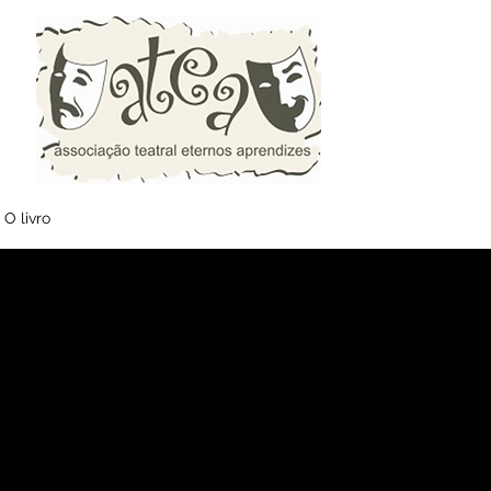
O livro
Login