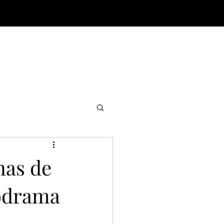
nas de
iodrama