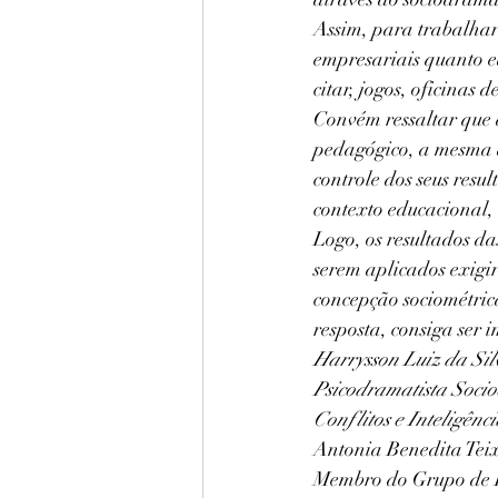
Assim, para trabalhar 
empresariais quanto e
citar, jogos, oficinas
Convém ressaltar que 
pedagógico, a mesma 
controle dos seus resu
contexto educacional,
Logo, os resultados da
serem aplicados exigi
concepção sociométric
resposta, consiga ser 
Harrysson Luiz da Sil
Psicodramatista Socio
Conflitos e Inteligên
Antonia Benedita Teix
Membro do Grupo de 