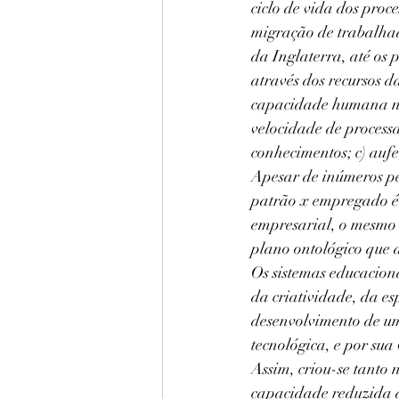
ciclo de vida dos proc
migração de trabalhado
da Inglaterra, até os 
através dos recursos da
capacidade humana na
velocidade de proces
conhecimentos; c) auf
Apesar de inúmeros pe
patrão x empregado é
empresarial, o mesmo 
plano ontológico que d
Os sistemas educacion
da criatividade, da es
desenvolvimento de um 
tecnológica, e por sua
Assim, criou-se tanto
capacidade reduzida de