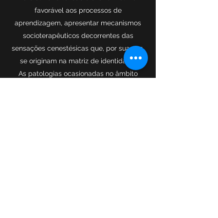
favorável aos processos de
aprendizagem, apresentar mecanismos
socioterapêuticos decorrentes das
sensações cenestésicas que, por sua vez,
se originam na matriz de identidade.
As patologias ocasionadas no âmbito
social tornam possível integrar essa
metodologia às práticas integrativas e
complementares na atenção básica, que
visa pensar o sociodrama como método
ativo, ou seja, um novo modelo, no âmbito
das tecnologias sociais, capaz de
mobilizar seus interlocutores ao
desenvolvimento de um conjunto de
competências e habilidades para o
desenvolvimento e medição de papéis.