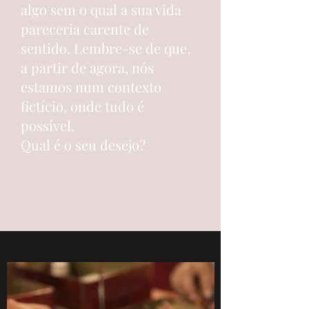
algo sem o qual a sua vida
pareceria carente de
sentido. Lembre-se de que,
a partir de agora, nós
estamos num contexto
fictício, onde tudo é
possível.
Qual é o seu desejo?