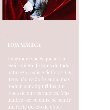
.
LOJA MÁGICA​
Imaginem vocês que a loja
está repleta de itens de toda
natureza, reais e fictícios. Os
itens não estão à venda, mas
podem ser adquiridos por
troca de outros valores. Mas
lembre-se: só entre se sentir
um forte desejo de obter